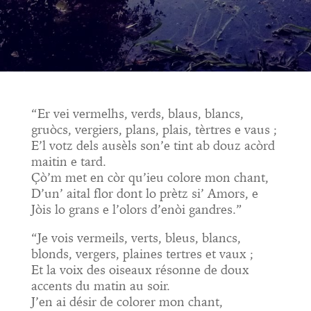
“Er vei vermelhs, verds, blaus, blancs,
gruòcs, vergiers, plans, plais, tèrtres e vaus ;
E’l votz dels ausèls son’e tint ab douz acòrd
maitin e tard.
Çò’m met en còr qu’ieu colore mon chant,
D’un’ aital flor dont lo prètz si’ Amors, e
Jòis lo grans e l’olors d’enòi gandres.”
“Je vois vermeils, verts, bleus, blancs,
blonds, vergers, plaines tertres et vaux ;
Et la voix des oiseaux résonne de doux
accents du matin au soir.
J’en ai désir de colorer mon chant,